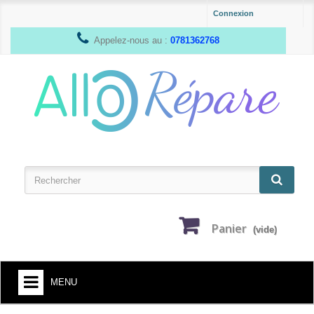
Connexion
Appelez-nous au :
0781362768
Panier
(vide)
MENU