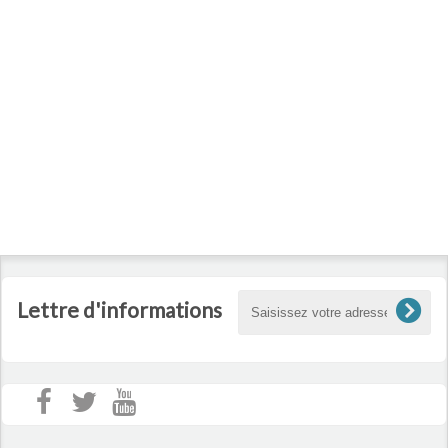
Saint-Hilaire-de-Brens, 01150 Sainte-Julie, 38390 La Balme-les-Grottes,
38460 Trept, 38080 Saint-Marcel-Bel-Accueil, 38292 La Verpillière, 38460
Soleymieu, 38390 Charette, 69680 Chassieu, 38390 Parmilieu, 69150
Décines-Charpieu, 01120 Sainte-Croix, 01700 Saint-Maurice-de-Beynost,
38290 La Verpillière, 69154 Décines-Charpieu, 01800 Villieu-Loyes-
Mollon, 38510 Courtenay, 38297 Saint-Quentin-Fallavier, 01708 Miribel,
38390 Montalieu-Vercieu, 01800 Saint-Éloi, 01700 Miribel, 38080 L'Isle-
d'Abeau, 01800 Rignieux-le-Franc, 38390 Porcieu-Amblagnieu, 38098
Villefontaine, 38090 Vaulx-Milieu, 38540 Heyrieux, 38390 Vertrieu, 38089
L'Isle-d'Abeau, 38890 Salagnon, 01800 Le Montellier, 38090 Villefontaine
Lettre d'informations