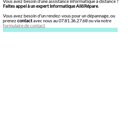
Vous avez besoin d’une assistance informatique à distance ?
Faites appel à un expert informatique AllôRépare
.
Vous avez besoin d'un rendez-vous pour un dépannage,
ou
prenez
contact
avec nous au 07.81.36.27.68 ou via notre
formulaire de contact
38230 Chavanoz, 38280 Anthon, 01360 Loyettes,38236 Pont-de-Chéruy,
38230 Charvieu-Chavagneux, 38280 Villette-d'Anthon, 38460 Saint-
Romain-de-Jalionas, 01800 Saint-Maurice-de-Gourdans, 38280
Janneyrias, 38230 Tignieu-Jameyzieu, 38460 Leyrieu,69330 Jons, 69330
Pusignan, 01800 Saint-Jean-de-Niost, 38460 Vernas, 01360 Balan, 38460
Crémieu, 38460 Annoisin-Chatelans,38118 Hières-sur-Amby, 69330
Jonage, 38460 Chozeau, 01120 Niévroz, 38290 Satolas-et-Bonce, 01150
Blyes, 38460 Villemoirieu,01360 Béligneux, 38460 Chamagnieu, 01120
Dagneux, 01150 Saint-Vulbas, 01800 Charnoz-sur-Ain, 38460 Panossas,
38460 Veyssilieu, 38460 Dizimieu, 01360 Bressolles, 38460 Moras,
01921 Montluel, 01120 Thil, 38460 Optevoz, 01120 La Boisse, 01800
Bourg-Saint-Christophe, 69882 Meyzieu, 38118 Saint-Baudille-de-la-Tour,
38460 Siccieu-Saint-Julien-et-Carisieu, 69746 Genas, 01120 Pizay, 69720
Saint-Laurent-de-mur, 01800 Meximieux, 01800 Pérouges, 69740 Genas,
38540 Grenay, 38290 Frontonas, 01800 Faramans, 01150 Chazey-sur-
Ain, 69720 Saint-Bonnet-de-Mure, 01700 Beynost, 38460 Vénérieu, 38460