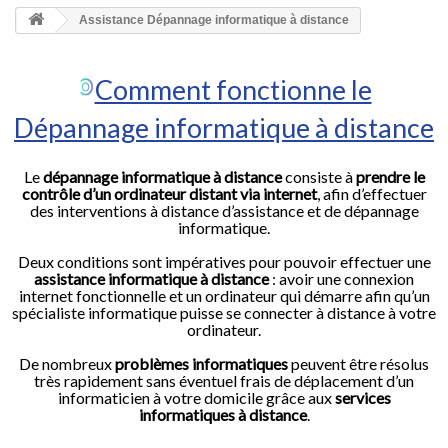
HOME
Assistance Dépannage informatique à distance
+
ACCUEIL
Comment fonctionne le
SMARTPHONE ET TABLETTE
Dépannage informatique à distance
DÉPANNAGE INFORMATIQUE À DOMICILE
ASSISTANCE DÉPANNAGE INFORMATIQUE À DISTANCE
Le
dépannage informatique à distance
consiste à
prendre le
contrôle d’un ordinateur distant via internet
, afin d’effectuer
ZONE DE DÉPLACEMENT
des interventions à distance d’assistance et de dépannage
informatique.
RÉPARATION DE PC À DOMICILE
Deux conditions sont impératives pour pouvoir effectuer une
assistance informatique à distance
: avoir une connexion
internet fonctionnelle et un ordinateur qui démarre afin qu’un
spécialiste informatique puisse se connecter à distance à votre
ordinateur.
De nombreux
problèmes informatiques
peuvent être résolus
très rapidement sans éventuel frais de déplacement d’un
informaticien à votre domicile grâce aux
services
informatiques à distance
.