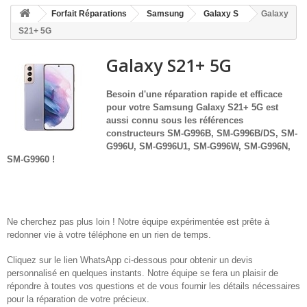
HOME
Forfait Réparations
Samsung
Galaxy S
Galaxy
+
ACCUEIL
S21+ 5G
SMARTPHONE ET TABLETTE
Galaxy S21+ 5G
DÉPANNAGE INFORMATIQUE À DOMICILE
Besoin d'une réparation rapide et efficace
pour votre
Samsung Galaxy S21+ 5G est
ASSISTANCE DÉPANNAGE INFORMATIQUE À DISTANCE
aussi connu sous les références
constructeurs SM-G996B, SM-G996B/DS, SM-
ZONE DE DÉPLACEMENT
G996U, SM-G996U1, SM-G996W, SM-G996N,
SM-G9960
!
RÉPARATION DE PC À DOMICILE
Ne cherchez pas plus loin ! Notre équipe expérimentée est prête à
redonner vie à votre téléphone en un rien de temps.
Cliquez sur le lien WhatsApp ci-dessous pour obtenir un devis
personnalisé en quelques instants. Notre équipe se fera un plaisir de
répondre à toutes vos questions et de vous fournir les détails nécessaires
pour la réparation de votre précieux.