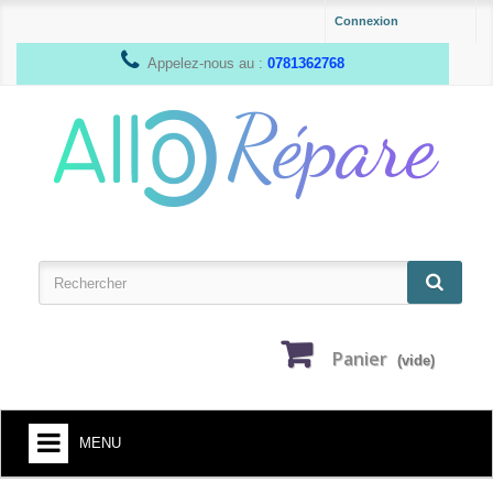
Connexion
Appelez-nous au :
0781362768
Panier
(vide)
MENU