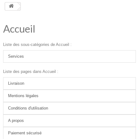
HOME
+
ACCUEIL
Accueil
SMARTPHONE ET TABLETTE
DÉPANNAGE INFORMATIQUE À DOMICILE
Liste des sous-catégories de Accueil :
ASSISTANCE DÉPANNAGE INFORMATIQUE À DISTANCE
Services
ZONE DE DÉPLACEMENT
Liste des pages dans Accueil :
RÉPARATION DE PC À DOMICILE
Livraison
Mentions légales
Conditions d'utilisation
A propos
Paiement sécurisé