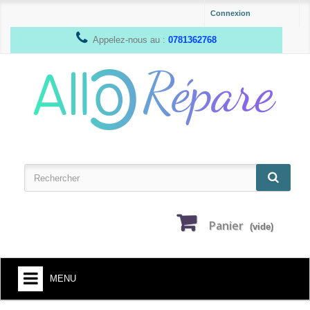
Connexion
Appelez-nous au :
0781362768
Panier
(vide)
MENU