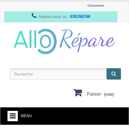
Connexion
Appelez-nous au :
0781362768
Panier
(vide)
MENU