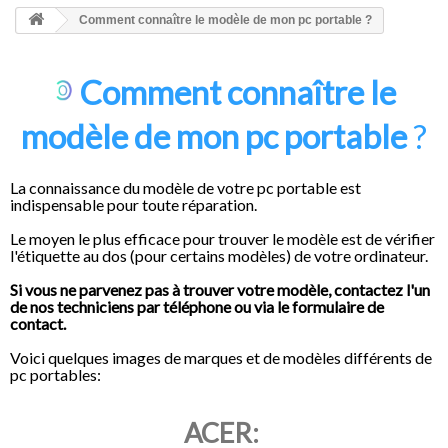
HOME
Comment connaître le modèle de mon pc portable ?
+
ACCUEIL
Comment connaître le
SMARTPHONE ET TABLETTE
DÉPANNAGE INFORMATIQUE À DOMICILE
modèle de mon pc portable
?
ASSISTANCE DÉPANNAGE INFORMATIQUE À DISTANCE
La connaissance du modèle de votre pc portable est
ZONE DE DÉPLACEMENT
indispensable pour toute réparation.
Le moyen le plus efficace pour trouver le modèle est de vérifier
RÉPARATION DE PC À DOMICILE
l'étiquette au
dos (pour certains modèles)
de votre ordinateur.
Si vous ne parvenez pas à trouver votre modèle, contactez l'un
de nos techniciens
par téléphone ou via le formulaire de
contact.
Voici quelques images de marques et de modèles différents de
pc portables:
ACER: