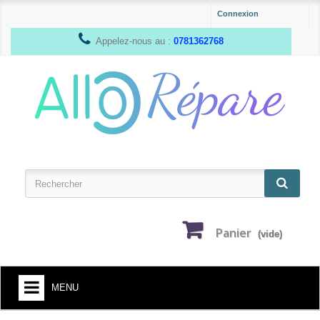
Connexion
Appelez-nous au :
0781362768
Panier
(vide)
MENU