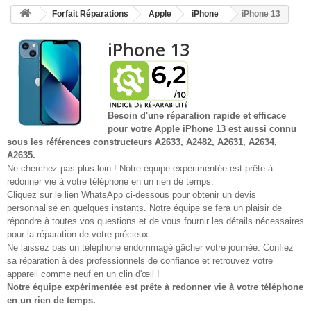
HOME
Forfait Réparations
Apple
iPhone
iPhone 13
+
ACCUEIL
iPhone 13
SMARTPHONE ET TABLETTE
DÉPANNAGE INFORMATIQUE À DOMICILE
ASSISTANCE DÉPANNAGE INFORMATIQUE À DISTANCE
Besoin d'une réparation rapide et efficace
pour votre
Apple iPhone 13 est aussi connu
ZONE DE DÉPLACEMENT
sous les références constructeurs A2633, A2482, A2631, A2634,
A2635.
RÉPARATION DE PC À DOMICILE
Ne cherchez pas plus loin ! Notre équipe expérimentée est prête à
redonner vie à votre téléphone en un rien de temps.
Cliquez sur le lien WhatsApp ci-dessous pour obtenir un devis
personnalisé en quelques instants. Notre équipe se fera un plaisir de
répondre à toutes vos questions et de vous fournir les détails nécessaires
pour la réparation de votre précieux.
Ne laissez pas un téléphone endommagé gâcher votre journée. Confiez
sa réparation à des professionnels de confiance et retrouvez votre
appareil comme neuf en un clin d'œil !
Notre équipe expérimentée est prête à redonner vie à votre téléphone
en un rien de temps.