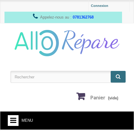
Connexion
Appelez-nous au :
0781362768
Panier
(vide)
MENU