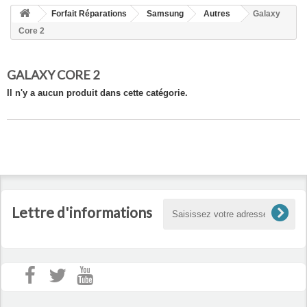
HOME
Forfait Réparations
Samsung
Autres
Galaxy
+
ACCUEIL
Core 2
SMARTPHONE ET TABLETTE
GALAXY CORE 2
DÉPANNAGE INFORMATIQUE À DOMICILE
Il n'y a aucun produit dans cette catégorie.
ASSISTANCE DÉPANNAGE INFORMATIQUE À DISTANCE
ZONE DE DÉPLACEMENT
RÉPARATION DE PC À DOMICILE
Lettre d'informations