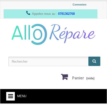
Connexion
Appelez-nous au :
0781362768
Panier
(vide)
MENU