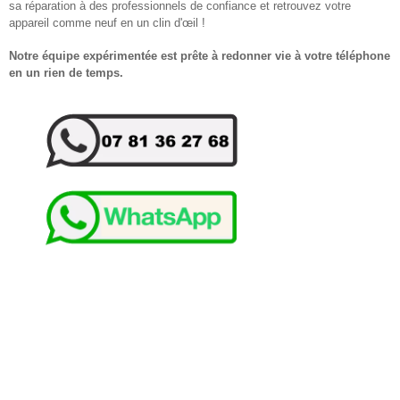
sa réparation à des professionnels de confiance et retrouvez votre
appareil comme neuf en un clin d'œil !
Notre équipe expérimentée est prête à redonner vie à votre téléphone
en un rien de temps.
38230 Chavanoz, 38280 Anthon, 01360 Loyettes,38236 Pont-de-Chéruy,
38230 Charvieu-Chavagneux, 38280 Villette-d'Anthon, 38460 Saint-
Romain-de-Jalionas, 01800 Saint-Maurice-de-Gourdans, 38280
Janneyrias, 38230 Tignieu-Jameyzieu, 38460 Leyrieu,69330 Jons, 69330
Pusignan, 01800 Saint-Jean-de-Niost, 38460 Vernas, 01360 Balan, 38460
Crémieu, 38460 Annoisin-Chatelans,38118 Hières-sur-Amby, 69330
Jonage, 38460 Chozeau, 01120 Niévroz, 38290 Satolas-et-Bonce, 01150
Blyes, 38460 Villemoirieu,01360 Béligneux, 38460 Chamagnieu, 01120
Dagneux, 01150 Saint-Vulbas, 01800 Charnoz-sur-Ain, 38460 Panossas,