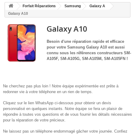
HOME
Forfait Réparations
Samsung
Galaxy A
+
ACCUEIL
Galaxy A10
SMARTPHONE ET TABLETTE
Galaxy A10
DÉPANNAGE INFORMATIQUE À DOMICILE
Besoin d'une réparation rapide et efficace
pour votre
Samsung Galaxy A10 est aussi
ASSISTANCE DÉPANNAGE INFORMATIQUE À DISTANCE
connu sous les références constructeurs SM-
A105F, SM-A105G, SM-A105M, SM-A105FN
!
ZONE DE DÉPLACEMENT
RÉPARATION DE PC À DOMICILE
Ne cherchez pas plus loin ! Notre équipe expérimentée est prête à
redonner vie à votre téléphone en un rien de temps.
Cliquez sur le lien WhatsApp ci-dessous pour obtenir un devis
personnalisé en quelques instants. Notre équipe se fera un plaisir de
répondre à toutes vos questions et de vous fournir les détails nécessaires
pour la réparation de votre précieux.
Ne laissez pas un téléphone endommagé gâcher votre journée. Confiez