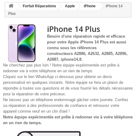
HOME
Forfait Réparations
Apple
iPhone
iPhone 14
+
ACCUEIL
Plus
SMARTPHONE ET TABLETTE
iPhone 14 Plus
Besoin d'une réparation rapide et efficace
DÉPANNAGE INFORMATIQUE À DOMICILE
pour votre
Apple
iPhone 14 Plus
est aussi
connu sous les références
ASSISTANCE DÉPANNAGE INFORMATIQUE À DISTANCE
constructeurs
A2886, A2632, A2885, A2896,
A2887, iphone14,8.
ZONE DE DÉPLACEMENT
Ne cherchez pas plus loin ! Notre équipe expérimentée est prête à
redonner vie à votre téléphone en un rien de temps.
RÉPARATION DE PC À DOMICILE
Cliquez sur le lien WhatsApp ci-dessous pour obtenir un devis
personnalisé en quelques instants. Notre équipe se fera un plaisir de
répondre à toutes vos questions et de vous fournir les détails nécessaires
pour la réparation de votre précieux.
Ne laissez pas un téléphone endommagé gâcher votre journée. Confiez
sa réparation à des professionnels de confiance et retrouvez votre
appareil comme neuf en un clin d'œil !
Notre équipe expérimentée est prête à redonner vie à votre téléphone
en un rien de temps.