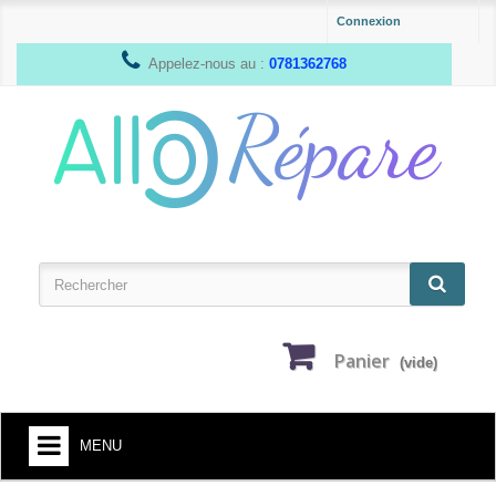
Connexion
Appelez-nous au :
0781362768
Panier
(vide)
MENU