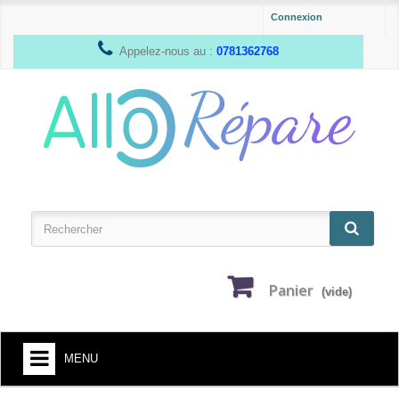
Connexion
Appelez-nous au :
0781362768
Panier
(vide)
MENU