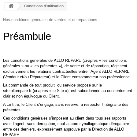
HOME
Conditions d'utilisation
+
ACCUEIL
Nos conditions générales de ventes et de réparations.
SMARTPHONE ET TABLETTE
Préambule
DÉPANNAGE INFORMATIQUE À DOMICILE
ASSISTANCE DÉPANNAGE INFORMATIQUE À DISTANCE
Les conditions générales de ALLO REPARE (ci-après « les conditions
ZONE DE DÉPLACEMENT
générales » ou « les présentes »), de vente et de réparation, régissent
exclusivement les relations contractuelles entre l’Agent ALLO REPARE
RÉPARATION DE PC À DOMICILE
(Vendeur et/ou Réparateur) et le Client consommateur non-professionnel.
La commande de tout produit ou service proposé sur le
site allorepare.fr (ci-après « le Site »), est subordonnée au consentement
clair et non équivoque du Client.
A ce titre, le Client s’engage, sans réserve, à respecter l’intégralité des
présentes.
Ces conditions générales s’imposent au client dans tous ses rapports
avec l’agent, sans dérogation, sauf accord synallagmatique dérogatoire
entre ces derniers, expressément approuvé par la Direction de ALLO
REPARE.