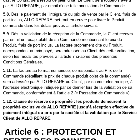
cas, le Contrat sera résolu de plein droit. Le Client sera toutefois averti
par, ALLO REPARE, par email d’une telle annulation de Commande.
5.8.
Dès le paiement de l’intégralité du prix de vente par le Client, frais de
port inclus,
ALLO REPARE
met tout en œuvre pour livrer le Produit
commandé dans les délais prévus à l’article suivant.
5.9.
Dès la validation de la réception de la Commande, le Client recevra
par email un récapitulatif de sa Commande mentionnant le prix du
Produit, frais de port inclus. La facture proprement dite du Produit,
correspondant au prix payé, sera adressée au Client dès cette validation,
selon les modalités prévues à l’article 7 ci-après des présentes
Conditions Générales.
5.11.
La facture au format numérique, correspondant au Prix de la
Commande (détaillant le prix de chaque produit objet de la commande)
sera adressée par
ALLO REPARE
au Client, par courrier électronique, à
l’adresse électronique indiquée par ce dernier lors de la validation de sa
Commande, conformément à l’article 2 (« Passation de Commande »).
5.12. Clause de réserve de propriété : les produits demeurent la
propriété exclusive de
ALLO REPARE
jusqu’à réception effective du
paiement intégral du prix par la société et la validation par le Service
Client de
ALLO REPARE
.
Article 6 : PROTECTION ET