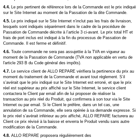
4.4.
Le prix pertinent de référence lors de la Commande est le prix indiqué
sur le Site Internet au moment de la Passation de la dite Commande.
4.5.
Le prix indiqué sur le Site Internet n’inclut pas les frais de livraison,
lesquels sont indiqués séparément dans le cadre de la procédure de
Passation de Commande décrite à l’article 3 ci-avant. Le prix total HT et
frais de port inclus est indiqué à la fin du processus de Passation de
Commande. Il est ferme et définitif.
4.6.
Toute commande ne sera pas assujettie à la TVA en vigueur au
moment de la Passation de Commande (TVA non applicable en vertu de
l'article 293 B du Code général des impôts).
4.7.
Le service client de ALLO REPARE vérifiera la pertinence du prix au
moment du traitement de la Commande et avant tout règlement. S’il
s’avérait que le prix indiqué sur le Site Internet est erroné, et que le prix
réel est supérieur au prix affiché sur le Site Internet, le service client
contactera le Client par email afin de lui proposer de réaliser la
transaction au prix réel du Produit, qui confirmera à son tour via le Site
Internet ou par email. Si le Client le préfère, dans un tel cas, une
annulation de sa Commande, elle sera opérée à sa demande expresse. Si
le prix réel s’avérait inférieur au prix affiché, ALLO REPARE facturera au
Client ce prix révisé à la baisse et enverra le Produit vendu sans autre
modification de la Commande.
4.8.
ALLO REPARE proposera régulièrement des