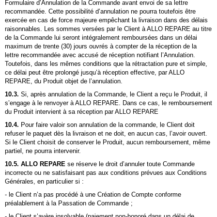
Formulaire d’Annulation de la Commande avant envoi de sa lettre
recommandée. Cette possibilité d’annulation ne pourra toutefois être
exercée en cas de force majeure empêchant la livraison dans des délais
raisonnables. Les sommes versées par le Client à
ALLO REPARE
au titre
de la Commande lui seront intégralement remboursées dans un délai
maximum de trente (30) jours ouvrés à compter de la réception de la
lettre recommandée avec accusé de réception notifiant l’Annulation.
Toutefois, dans les mêmes conditions que la rétractation pure et simple,
ce délai peut être prolongé jusqu’à réception effective, par
ALLO
REPARE
, du Produit objet de l’annulation.
10.3.
Si, après annulation de la Commande, le Client a reçu le Produit, il
s’engage à le renvoyer à
ALLO REPARE
. Dans ce cas, le remboursement
du Produit intervient à sa réception par
ALLO REPARE
10.4.
Pour faire valoir son annulation de la commande, le Client doit
refuser le paquet dès la livraison et ne doit, en aucun cas, l’avoir ouvert.
Si le Client choisit de conserver le Produit, aucun remboursement, même
partiel, ne pourra intervenir.
10.5.
ALLO REPARE
se réserve le droit d’annuler toute Commande
incorrecte ou ne satisfaisant pas aux conditions prévues aux Conditions
Générales, en particulier si :
- le Client n’a pas procédé à une Création de Compte conforme
préalablement à la Passation de Commande ;
- le Client s’avère insolvable (paiement non-honoré dans un délai de