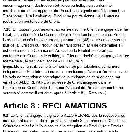
livraison en émettant des réserves précises et écrites. Tout
endommagement, destruction totale ou partielle, non-conformité
manifeste ou défaut apparent du Produit non-signalé immédiatement au
Transporteur à la livraison du Produit ne pourra donner lieu à aucune
réclamation postérieure du Client.
7.18.
En toutes hypothèses et après livraison, le Client s’engage à vérifier
l’état, la conformité à la Commande et le bon fonctionnement du Produit
livré, dans un délai maximum de quarante-huit (48) heures à compter du
jour de la livraison du Produit par le transporteur, afin de déterminer s’il
est conforme à la Commande. Au cas où le Produit ne serait pas
conforme à la Commande validée, le Client est invité à contacter, dans ce
même délai, le service client de
ALLO REPARE
(joignable par email, sur le Site internet, ou par téléphone au numéro
indiqué sur le Site Internet) dans les conditions prévues à l’article suivant.
Un avis de réception automatique de la réclamation sera adressé par
email par
ALLO REPARE
à l’adresse du Client indiquée dans le
Formulaire de Commande. Le retour éventuel du Produit non-conforme
sera traité comme il est dit ci-après à l’article 8 (« Retours »).
Article 8 : RECLAMATIONS
8.1.
Le Client s’engage à signaler à
ALLO REPARE
dès la réception, ou
au plus tard dans les délais prévus à l’article 8 des présentes Conditions
Générales relatif à la livraison et à la réception du Produit, tout Produit
livré incomplet, défectueux, abîmé, endommagé, non-conforme à la