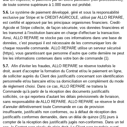
de toute somme supérieure à 1.000 euros est prohibé.
5.6.
Le système de paiement développé, géré et sous la responsabilité
exclusive par
Stripe
et le CREDIT-AGRICOLE, utilisé par ALLO REPARE,
est certifié et approuvé par les principaux organismes financiers. Credit-
Agicole et
Stripe
collecte, de façon sécurisée, vos données financières et
les transmet à l’institution bancaire en charge d’effectuer la transaction.
Ainsi, ALLO REPARE ne stocke pas ces informations dans une base de
données, c’est pourquoi il est nécessaire de les communiquer lors de
chaque nouvelle commande. ALLO REPARE utilise un serveur sécurisé
(https), vous garantissant que personne d’autre que cette dernière ne peut
lire les informations contenues dans votre bon de commande (1).
5.7.
Afin d’éviter les fraudes, ALLO REPARE se réserve toutefois le
droit, avant d’accepter la formation du Contrat et/ou le paiement en ligne,
de solliciter auprès du Client des justificatifs concernant son identification
personnelle et/ou bancaire et/ou sa domiciliation en complément du mode
de règlement choisi. Dans ce cas, ALLO REPARE ne traitera la
Commande qu’à partir de la réception des documents justificatifs
sollicités, ce qui reportera d’autant les délais prévisionnels de livraison,
sans responsabilité de ALLO REPARE. ALLO REPARE se réserve le droit
d’annuler définitivement toute Commande en cas de provision
insuffisante, justificatifs non conformes, ou à défaut de réception des
justificatifs conformes demandés, dans un délai de quinze (15) jours à
compter de la réception des justificatifs jugés non-conformes. Dans un tel