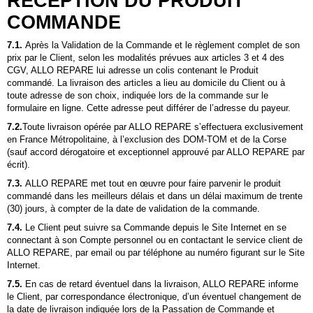
RECEPTION DU PRODUIT
COMMANDE
7.1.
Après la Validation de la Commande et le règlement complet de son
prix par le Client, selon les modalités prévues aux articles 3 et 4 des
CGV,
ALLO REPARE
lui adresse un colis contenant le Produit
commandé. La livraison des articles a lieu au domicile du Client ou à
toute adresse de son choix, indiquée lors de la commande sur le
formulaire en ligne. Cette adresse peut différer de l’adresse du payeur.
7.2.
Toute livraison opérée par
ALLO REPARE
s’effectuera exclusivement
en France Métropolitaine, à l’exclusion des DOM-
T
OM et de la Corse
(sauf accord dérogatoire et exceptionnel approuvé par
ALLO REPARE
par
écrit).
7.3.
ALLO REPARE
met tout en œuvre pour faire parvenir le produit
commandé dans les meilleurs délais et dans un délai maximum de trente
(30) jours, à compter de la date de validation de la commande.
7.4.
Le Client peut suivre sa Commande depuis le Site Internet en se
connectant à son Compte personnel ou en contactant le service client de
ALLO REPARE
, par email ou par téléphone au numéro figurant sur le Site
Internet.
7.5.
En cas de retard éventuel dans la livraison,
ALLO REPARE
informe
le Client, par correspondance électronique, d’un éventuel changement de
la date de livraison indiquée lors de la Passation de Commande et