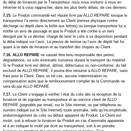
du délai de livraison par le Transporteur, nous vous invitons à nous en
informer et à vous rapprocher, dans les plus brefs délais, de ces derniers.
7.15.
Le Produit commandé est réputé livré par
ALLO REPARE
lorsque le
transporteur l’a remis directement au Client (remise physique contre
décharge ou dépôt dans la boîte aux lettres) ou lorsque transporteur lui a
notifié un avis de passage et que le Produit a été confié à un tiers
désigné par le ce dernier, chargé de tenir le colis à sa disposition pendant
le délai indiqué sur l’avis. La preuve de remise ou l’avis de dépôt fait foi
quant à la date de livraison et au transfert des risques au Client.
7.16.
ALLO REPARE
ne saurait être tenu responsable des pertes,
dégradations, ou vols éventuels survenus durant le transport du matériel.
Si le Produit livré est détruit, abîmé, défectueux ou non-conforme, du fait
exclusif de
ALLO REPARE
, il pourra être retourné à
ALLO REPARE
, sans
frais pour le Client. Dans un tel cas, aucune indemnisation ou
compensation autre que le remboursement complet de la Commande ne
sera dû par
ALLO REPARE
.
7.17.
Le Client s’engage à vérifier l´état du colis dès la réception de la
livraison et de signaler au transporteur et au service client de
ALLO
REPARE
(joignable par email, sur le Site internet, ou par téléphone au
numéro indiqué sur le Site Internet) toute anomalie, telle qu’incomplétude,
endommagement du colis ou défaut apparent du Produit. Le Client est
invité, soit à refuser la livraison du Produit en cas d’anomalie apparente
et à en indiquer le motif par écrit au transporteur, soit à en prendre