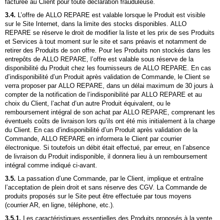
facturée au Client pour toute déclaration frauduleuse.
3.4.
L’offre de ALLO REPARE est valable lorsque le Produit est visible
sur le Site Internet, dans la limite des stocks disponibles. ALLO
REPARE se réserve le droit de modifier la liste et les prix de ses Produits
et Services à tout moment sur le site et sans préavis et notamment de
retirer des Produits de son offre. Pour les Produits non stockés dans les
entrepôts de ALLO REPARE, l’offre est valable sous réserve de la
disponibilité du Produit chez les fournisseurs de ALLO REPARE. En cas
d’indisponibilité d’un Produit après validation de Commande, le Client se
verra proposer par ALLO REPARE, dans un délai maximum de 30 jours à
compter de la notification de l’indisponibilité par ALLO REPARE et au
choix du Client, l’achat d’un autre Produit équivalent, ou le
remboursement intégral de son achat par ALLO REPARE, comprenant les
éventuels coûts de livraison lors qu’ils ont été mis initialement à la charge
du Client. En cas d’indisponibilité d’un Produit après validation de la
Commande, ALLO REPARE en informera le Client par courrier
électronique. Si toutefois un débit était effectué, par erreur, en l’absence
de livraison du Produit indisponible, il donnera lieu à un remboursement
intégral comme indiqué ci-avant.
3.5.
La passation d’une Commande, par le Client, implique et entraîne
l’acceptation de plein droit et sans réserve des CGV. La Commande de
produits proposés sur le Site peut être effectuée par tous moyens
(courrier AR, en ligne, téléphone, etc.).
3.5.1.
Les caractéristiques essentielles des Produits proposés à la vente