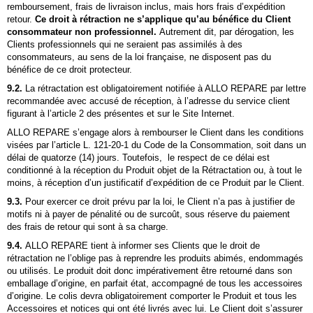
remboursement, frais de livraison inclus, mais hors frais d’expédition
retour.
Ce droit à rétraction ne s’applique qu’au bénéfice du Client
consommateur non professionnel.
Autrement dit, par dérogation, les
Clients professionnels qui ne seraient pas assimilés à des
consommateurs, au sens de la loi française, ne disposent pas du
bénéfice de ce droit protecteur.
9.2.
La rétractation est obligatoirement notifiée à
ALLO REPARE
par lettre
recommandée avec accusé de réception, à l’adresse du service client
figurant à l’article 2 des présentes et sur le Site Internet.
ALLO REPARE s’engage alors à rembourser le Client dans les conditions
visées par l’article L. 121-20-1 du Code de la Consommation, soit dans un
délai de quatorze (14) jours. Toutefois, le respect de ce délai est
conditionné à la réception du Produit objet de la Rétractation ou, à tout le
moins, à réception d’un justificatif d’expédition de ce Produit par le Client.
9.3.
Pour exercer ce droit prévu par la loi, le Client n’a pas à justifier de
motifs ni à payer de pénalité ou de surcoût, sous réserve du paiement
des frais de retour qui sont à sa charge.
9.4.
ALLO REPARE
tient à informer ses Clients que le droit de
rétractation ne l’oblige pas à reprendre les produits abimés, endommagés
ou utilisés. Le produit doit donc impérativement être retourné dans son
emballage d’origine, en parfait état, accompagné de tous les accessoires
d’origine. Le colis devra obligatoirement comporter le Produit et tous les
Accessoires et notices qui ont été livrés avec lui. Le Client doit s’assurer