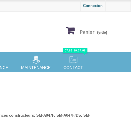
Connexion
Panier
(vide)
07.81.36.27.68
ANCE
MAINTENANCE
CONTACT
ences constructeurs: SM-A047F, SM-A047F/DS, SM-