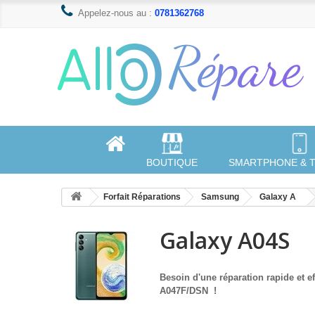
Appelez-nous au :
0781362768
BOUTIQUE
SMARTPHONE & 
Forfait Réparations
Samsung
Galaxy A
Galaxy A04S
Besoin d'une réparation rapide et e
A047F/DSN
!