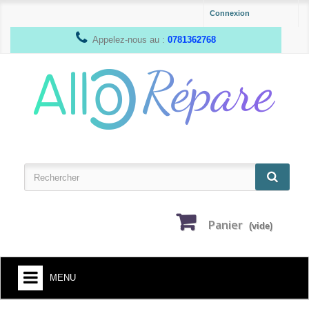
Connexion
Appelez-nous au :
0781362768
Panier
(vide)
MENU