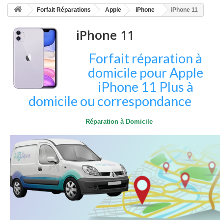
HOME
Forfait Réparations
Apple
iPhone
iPhone 11
+
ACCUEIL
iPhone 11
SMARTPHONE ET TABLETTE
Forfait réparation à
DÉPANNAGE INFORMATIQUE À DOMICILE
domicile pour Apple
ASSISTANCE DÉPANNAGE INFORMATIQUE À DISTANCE
iPhone 11 Plus à
domicile ou correspondance
ZONE DE DÉPLACEMENT
RÉPARATION DE PC À DOMICILE
Réparation à Domicile