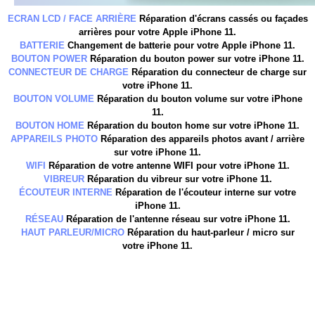
ECRAN LCD / FACE ARRIÈRE
Réparation d'écrans cassés ou façades
arrières pour votre Apple iPhone 11
.
BATTERIE
Changement de batterie pour votre
Apple iPhone
11
.
BOUTON POWER
Réparation du bouton power sur votre
iPhone
11
.
CONNECTEUR DE CHARGE
Réparation du connecteur de charge sur
votre
iPhone
11
.
BOUTON VOLUME
Réparation du bouton volume sur votre
iPhone
11
.
BOUTON HOME
Réparation du bouton home sur votre
iPhone
11
.
APPAREILS PHOTO
Réparation des appareils photos avant / arrière
sur votre
iPhone
11
.
WIFI
Réparation de votre antenne WIFI pour votre
iPhone
11
.
VIBREUR
Réparation du vibreur sur votre
iPhone
11
.
ÉCOUTEUR INTERNE
Réparation de l'écouteur interne sur votre
iPhone
11
.
RÉSEAU
Réparation de l'antenne réseau sur votre
iPhone
11
.
HAUT PARLEUR/MICRO
Réparation du haut-parleur / micro sur
votre
iPhone
11
.
38230 Chavanoz, 38280 Anthon, 01360 Loyettes,38236 Pont-de-Chéruy,
38230 Charvieu-Chavagneux, 38280 Villette-d'Anthon, 38460 Saint-
Romain-de-Jalionas, 01800 Saint-Maurice-de-Gourdans, 38280