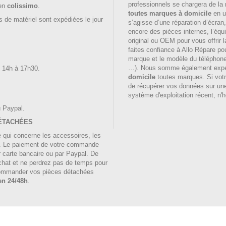
professionnels se chargera de la
 en
colissimo
.
toutes marques à domicile
en u
 de matériel sont expédiées le jour
s’agisse d’une réparation d’écran
encore des pièces internes, l’équ
original ou OEM pour vous offrir l
faites confiance à Allo Répare po
marque et le modèle du téléphon
…). Nous somme également expe
e 14h à 17h30.
domicile
toutes marques. Si votre
de récupérer vos données sur une 
système d'exploitation récent, n'
 Paypal.
DÉTACHÉES
e qui concerne les accessoires, les
s. Le paiement de votre commande
r carte bancaire ou par Paypal. De
achat et ne perdrez pas de temps pour
e commander vos pièces détachées
en 24/48h
.