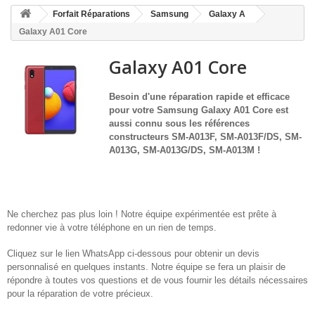
HOME
Forfait Réparations
Samsung
Galaxy A
+
ACCUEIL
Galaxy A01 Core
SMARTPHONE ET TABLETTE
Galaxy A01 Core
DÉPANNAGE INFORMATIQUE À DOMICILE
Besoin d'une réparation rapide et efficace
pour votre
Samsung
Galaxy A01 Core
est
ASSISTANCE DÉPANNAGE INFORMATIQUE À DISTANCE
aussi connu sous les références
constructeurs
SM-A013F, SM-A013F/DS, SM-
ZONE DE DÉPLACEMENT
A013G, SM-A013G/DS, SM-A013M
!
RÉPARATION DE PC À DOMICILE
Ne cherchez pas plus loin ! Notre équipe expérimentée est prête à
redonner vie à votre téléphone en un rien de temps.
Cliquez sur le lien WhatsApp ci-dessous pour obtenir un devis
personnalisé en quelques instants. Notre équipe se fera un plaisir de
répondre à toutes vos questions et de vous fournir les détails nécessaires
pour la réparation de votre précieux.