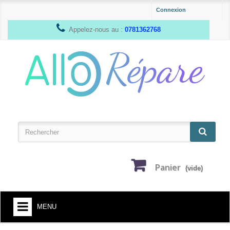
Connexion
Appelez-nous au :
0781362768
Panier
(vide)
MENU