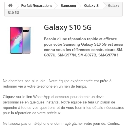
HOME
Forfait Réparations
Samsung
Galaxy S
Galaxy
+
ACCUEIL
S10 5G
SMARTPHONE ET TABLETTE
Galaxy S10 5G
DÉPANNAGE INFORMATIQUE À DOMICILE
Besoin d'une réparation rapide et efficace
pour votre
Samsung Galaxy S10 5G est aussi
ASSISTANCE DÉPANNAGE INFORMATIQUE À DISTANCE
connu sous les références constructeurs SM-
G977U, SM-G977N, SM-G977B, SM-G9770
!
ZONE DE DÉPLACEMENT
RÉPARATION DE PC À DOMICILE
Ne cherchez pas plus loin ! Notre équipe expérimentée est prête à
redonner vie à votre téléphone en un rien de temps.
Cliquez sur le lien WhatsApp ci-dessous pour obtenir un devis
personnalisé en quelques instants. Notre équipe se fera un plaisir de
répondre à toutes vos questions et de vous fournir les détails nécessaires
pour la réparation de votre précieux.
Ne laissez pas un téléphone endommagé gâcher votre journée. Confiez