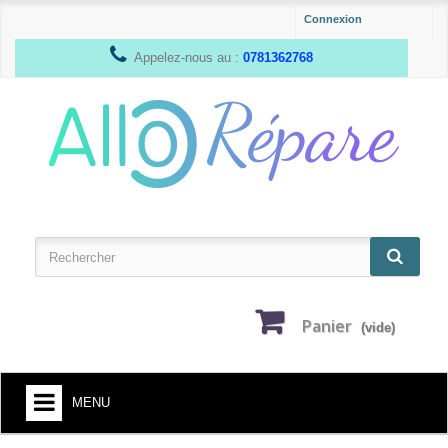
Connexion
Appelez-nous au :
0781362768
Panier
(vide)
MENU