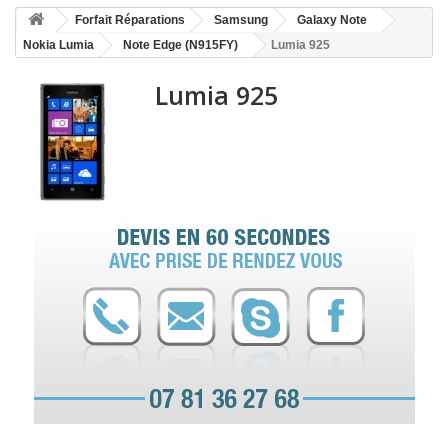
HOME
Forfait Réparations
Samsung
Galaxy Note
+
ACCUEIL
Nokia Lumia
Note Edge (N915FY)
Lumia 925
SMARTPHONE ET TABLETTE
Lumia 925
DÉPANNAGE INFORMATIQUE À DOMICILE
ASSISTANCE DÉPANNAGE INFORMATIQUE À DISTANCE
ZONE DE DÉPLACEMENT
RÉPARATION DE PC À DOMICILE