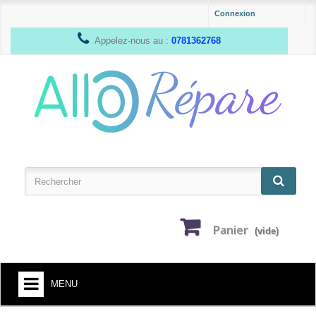
Connexion
Appelez-nous au :
0781362768
Panier
(vide)
MENU