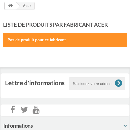
HOME
Acer
+
ACCUEIL
LISTE DE PRODUITS PAR FABRICANT ACER
SMARTPHONE ET TABLETTE
DÉPANNAGE INFORMATIQUE À DOMICILE
Pas de produit pour ce fabricant.
ASSISTANCE DÉPANNAGE INFORMATIQUE À DISTANCE
ZONE DE DÉPLACEMENT
RÉPARATION DE PC À DOMICILE
Lettre d'informations
Informations