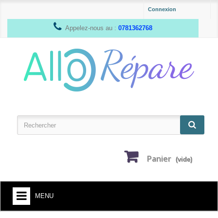
Connexion
Appelez-nous au :
0781362768
Panier
(vide)
MENU