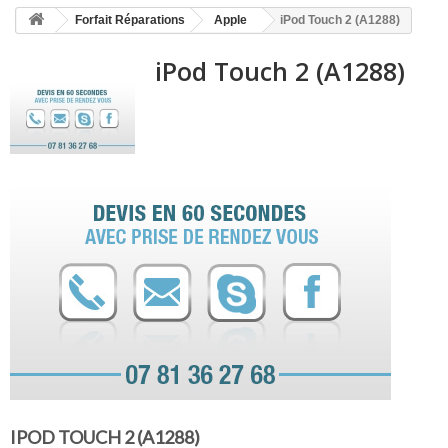
HOME
Forfait Réparations
Apple
iPod Touch 2 (A1288)
+
ACCUEIL
iPod Touch 2 (A1288)
SMARTPHONE ET TABLETTE
DÉPANNAGE INFORMATIQUE À DOMICILE
ASSISTANCE DÉPANNAGE INFORMATIQUE À DISTANCE
ZONE DE DÉPLACEMENT
RÉPARATION DE PC À DOMICILE
IPOD TOUCH 2 (A1288)