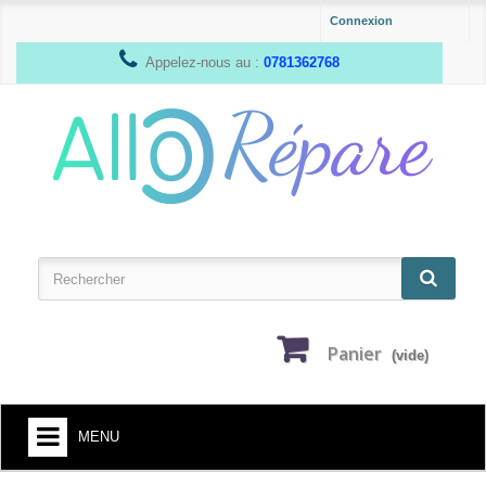
Connexion
Appelez-nous au :
0781362768
Panier
(vide)
MENU