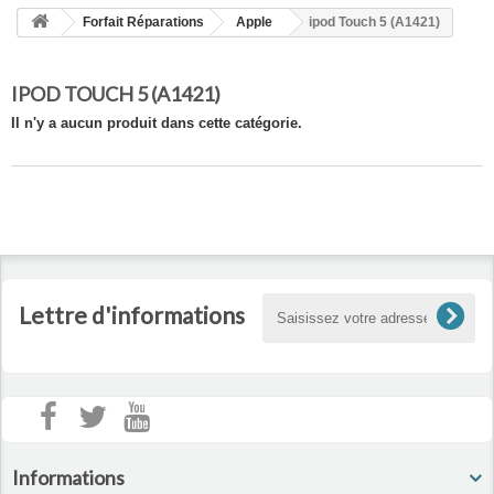
HOME
Forfait Réparations
Apple
ipod Touch 5 (A1421)
+
ACCUEIL
IPOD TOUCH 5 (A1421)
SMARTPHONE ET TABLETTE
Il n'y a aucun produit dans cette catégorie.
DÉPANNAGE INFORMATIQUE À DOMICILE
ASSISTANCE DÉPANNAGE INFORMATIQUE À DISTANCE
ZONE DE DÉPLACEMENT
RÉPARATION DE PC À DOMICILE
Lettre d'informations
Informations