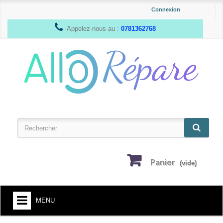
Connexion
Appelez-nous au :
0781362768
Panier
(vide)
MENU