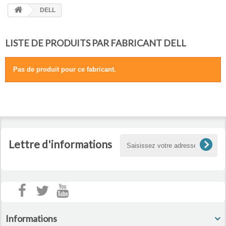
HOME
DELL
+
ACCUEIL
LISTE DE PRODUITS PAR FABRICANT DELL
SMARTPHONE ET TABLETTE
DÉPANNAGE INFORMATIQUE À DOMICILE
Pas de produit pour ce fabricant.
ASSISTANCE DÉPANNAGE INFORMATIQUE À DISTANCE
ZONE DE DÉPLACEMENT
RÉPARATION DE PC À DOMICILE
Lettre d'informations
Informations