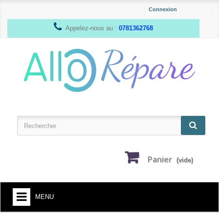
Connexion
Appelez-nous au :
0781362768
Panier
(vide)
MENU