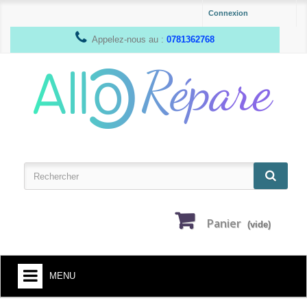
Connexion
Appelez-nous au :
0781362768
Panier
(vide)
MENU