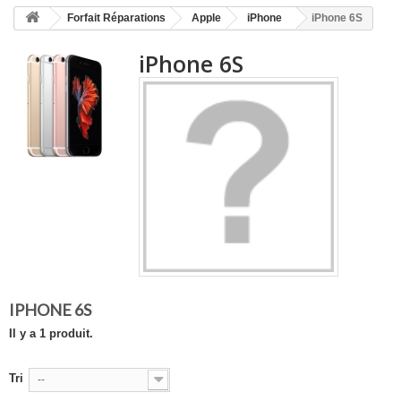
HOME
Forfait Réparations
Apple
iPhone
iPhone 6S
+
ACCUEIL
iPhone 6S
SMARTPHONE ET TABLETTE
DÉPANNAGE INFORMATIQUE À DOMICILE
ASSISTANCE DÉPANNAGE INFORMATIQUE À DISTANCE
ZONE DE DÉPLACEMENT
RÉPARATION DE PC À DOMICILE
IPHONE 6S
Il y a 1 produit.
Tri
--