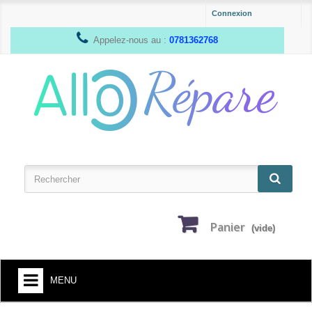
Connexion
Appelez-nous au :
0781362768
Panier
(vide)
MENU