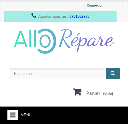
Connexion
Appelez-nous au :
0781362768
Panier
(vide)
MENU