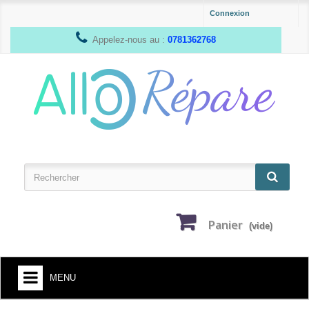
Connexion
Appelez-nous au :
0781362768
Panier
(vide)
MENU