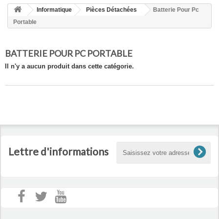
HOME
Informatique
Pièces Détachées
Batterie Pour Pc
+
ACCUEIL
Portable
SMARTPHONE ET TABLETTE
BATTERIE POUR PC PORTABLE
DÉPANNAGE INFORMATIQUE À DOMICILE
Il n'y a aucun produit dans cette catégorie.
ASSISTANCE DÉPANNAGE INFORMATIQUE À DISTANCE
ZONE DE DÉPLACEMENT
RÉPARATION DE PC À DOMICILE
Lettre d'informations