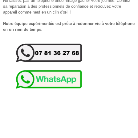
Ne laissez pas un téléphone endommagé gâcher votre journée. Confiez
sa réparation à des professionnels de confiance et retrouvez votre
appareil comme neuf en un clin d'œil !
Notre équipe expérimentée est prête à redonner vie à votre téléphone
en un rien de temps.
38230 Chavanoz, 38280 Anthon, 01360 Loyettes,38236 Pont-de-Chéruy,
38230 Charvieu-Chavagneux, 38280 Villette-d'Anthon, 38460 Saint-
Romain-de-Jalionas, 01800 Saint-Maurice-de-Gourdans, 38280
Janneyrias, 38230 Tignieu-Jameyzieu, 38460 Leyrieu,69330 Jons, 69330
Pusignan, 01800 Saint-Jean-de-Niost, 38460 Vernas, 01360 Balan, 38460
Crémieu, 38460 Annoisin-Chatelans,38118 Hières-sur-Amby, 69330
Jonage, 38460 Chozeau, 01120 Niévroz, 38290 Satolas-et-Bonce, 01150
Blyes, 38460 Villemoirieu,01360 Béligneux, 38460 Chamagnieu, 01120