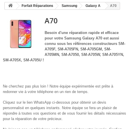
HOME
Forfait Réparations
Samsung
Galaxy A
A70
+
ACCUEIL
A70
SMARTPHONE ET TABLETTE
Besoin d'une réparation rapide et efficace
DÉPANNAGE INFORMATIQUE À DOMICILE
pour votre
Samsung Galaxy A70 est aussi
connu sous les références constructeurs SM-
ASSISTANCE DÉPANNAGE INFORMATIQUE À DISTANCE
A705F, SM-A705FN, SM-A705GM, SM-
A705MN, SM-A7050, SM-A705W, SM-A705YN,
ZONE DE DÉPLACEMENT
SM-A705X, SM-A705U
!
RÉPARATION DE PC À DOMICILE
Ne cherchez pas plus loin ! Notre équipe expérimentée est prête à
redonner vie à votre téléphone en un rien de temps.
Cliquez sur le lien WhatsApp ci-dessous pour obtenir un devis
personnalisé en quelques instants. Notre équipe se fera un plaisir de
répondre à toutes vos questions et de vous fournir les détails nécessaires
pour la réparation de votre précieux.