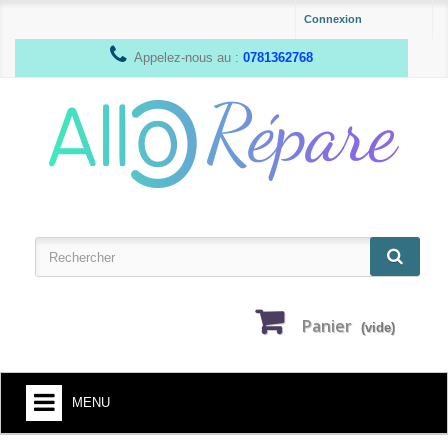
Connexion
Appelez-nous au :
0781362768
Panier
(vide)
MENU