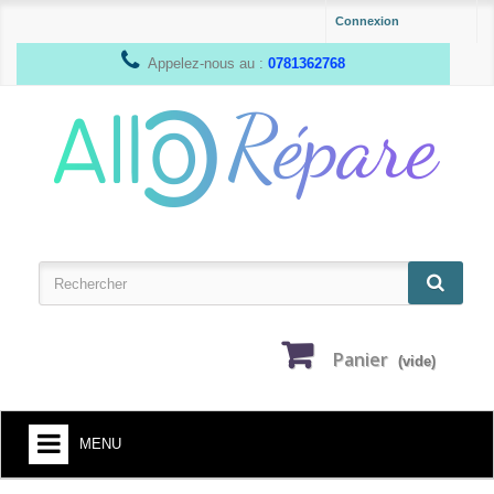
Connexion
Appelez-nous au :
0781362768
Panier
(vide)
MENU