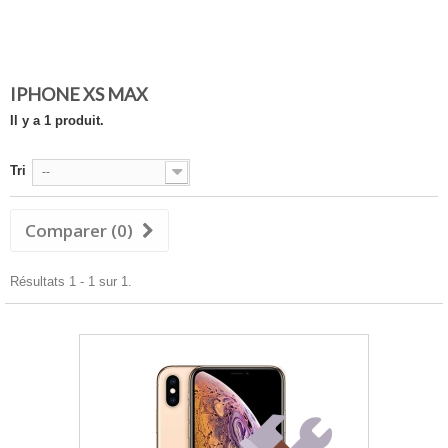
d'Abeau, 01800 Rignieux-le-Franc, 38390 Porcieu-Amblagnieu, 38098
Villefontaine, 38090 Vaulx-Milieu, 38540 Heyrieux, 38390 Vertrieu, 38089
L'Isle-d'Abeau, 38890 Salagnon, 01800 Le Montellier, 38090 Villefontaine
IPHONE XS MAX
Il y a 1 produit.
Tri
--
Comparer (
0
)
Résultats 1 - 1 sur 1.