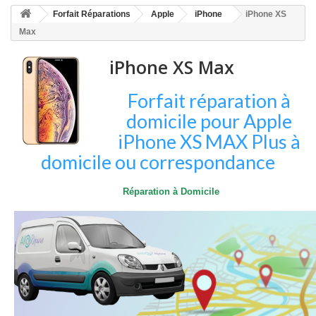
HOME
Forfait Réparations
Apple
iPhone
iPhone XS
+
ACCUEIL
Max
SMARTPHONE ET TABLETTE
iPhone XS Max
DÉPANNAGE INFORMATIQUE À DOMICILE
Forfait réparation à
ASSISTANCE DÉPANNAGE INFORMATIQUE À DISTANCE
domicile pour Apple
iPhone XS MAX Plus à
ZONE DE DÉPLACEMENT
domicile ou correspondance
RÉPARATION DE PC À DOMICILE
Réparation à Domicile