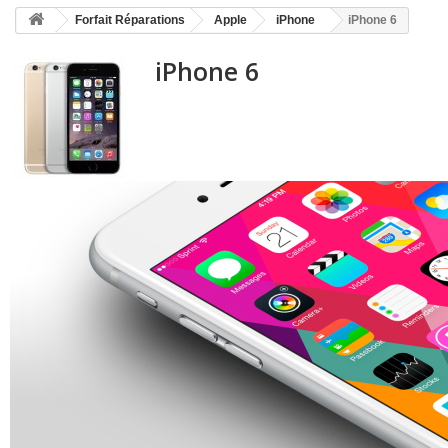
HOME
Forfait Réparations
Apple
iPhone
iPhone 6
+
ACCUEIL
iPhone 6
SMARTPHONE ET TABLETTE
DÉPANNAGE INFORMATIQUE À DOMICILE
ASSISTANCE DÉPANNAGE INFORMATIQUE À DISTANCE
ZONE DE DÉPLACEMENT
RÉPARATION DE PC À DOMICILE