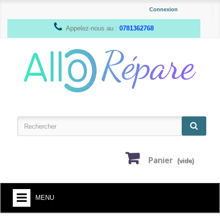
Connexion
Appelez-nous au :
0781362768
Panier
(vide)
MENU