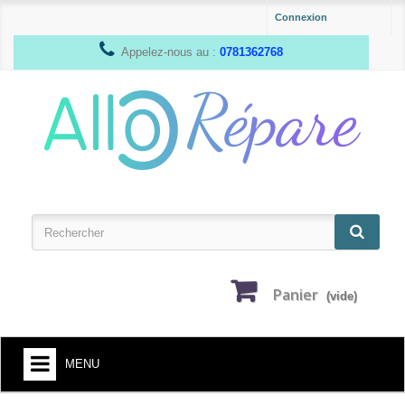
Connexion
Appelez-nous au :
0781362768
Panier
(vide)
MENU