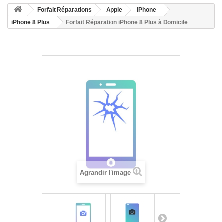
HOME
Forfait Réparations
Apple
iPhone
+
ACCUEIL
iPhone 8 Plus
Forfait Réparation iPhone 8 Plus à Domicile
SMARTPHONE ET TABLETTE
DÉPANNAGE INFORMATIQUE À DOMICILE
ASSISTANCE DÉPANNAGE INFORMATIQUE À DISTANCE
ZONE DE DÉPLACEMENT
RÉPARATION DE PC À DOMICILE
Agrandir l'image