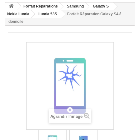
HOME
Forfait Réparations
Samsung
Galaxy S
+
ACCUEIL
Nokia Lumia
Lumia 535
Forfait Réparation Galaxy S4 à
domicile
SMARTPHONE ET TABLETTE
DÉPANNAGE INFORMATIQUE À DOMICILE
ASSISTANCE DÉPANNAGE INFORMATIQUE À DISTANCE
ZONE DE DÉPLACEMENT
RÉPARATION DE PC À DOMICILE
Agrandir l'image