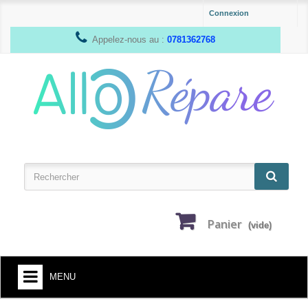
Connexion
Appelez-nous au :
0781362768
Panier
(vide)
MENU